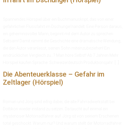
Spannendes Hörspiel über ein Buchmanuskript, das von einer
gefährlichen Flussfahrt im Dschungel handelt. Eine Person daraus,
ein geheimnisvoller Mann, beginnt mit dem Autor zu sprechen.
Seltsam! Damit nimmt die Geschichte eine dramatische Wendung,
die den Autor veranlasst, seinen Sohn miteinzubeziehen! Ein
eindrücklicher Vergleich zu…? Man höre Selbst! Ab 7 Jahren Mehr
Hörspiel kaufen Sprache: Schweizerdeutsch Produktionsjahr: […]
Die Abenteuerklasse – Gefahr im
Zeltlager (Hörspiel)
Roman und Jörg sind eifrig dabei, die alte Fahrradwerkstatt bei
Dottikon wieder instand zu setzen. Da taucht auf einmal ein
mysteriöser Motorradfahrer auf. Jörg ist von seinem Erscheinen
total geschockt. Warum nur? Und warum stellt der Motorradfahrer