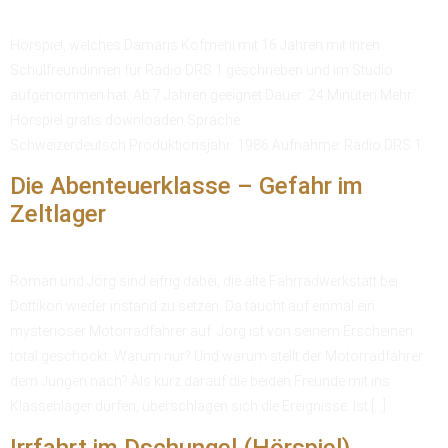
Hörspiel, welches Damaris Kofmehl mit 16 Jahren mit ihren
Schulfreundinnen für Radio DRS 1 geschrieben und im Studio
aufgenommen hat. Ab 7 Jahren geeignet Dauer: 24 Minuten Mehr
Hörspiel gratis downloaden Sprache:
Schweizerdeutsch Produktionsjahr: 1986 Aufnahme: Radio DRS 1
Die Abenteuerklasse – Gefahr im
Zeltlager
Roman und Jörg sind eifrig dabei, die alte Fahrradwerkstatt bei
Dottikon wieder instand zu setzen. Da taucht auf einmal ein
mysteriöser Motorradfahrer auf. Jörg ist von seinem Erscheinen
total geschockt. Warum nur? Und warum stellt der Motorradfahrer
dem Jungen nach? Als kurz darauf die beiden Freunde mit ins
Klassenlager dürfen, überschlagen sich die Ereignisse. Ist […]
Irrfahrt im Dschungel (Hörspiel)