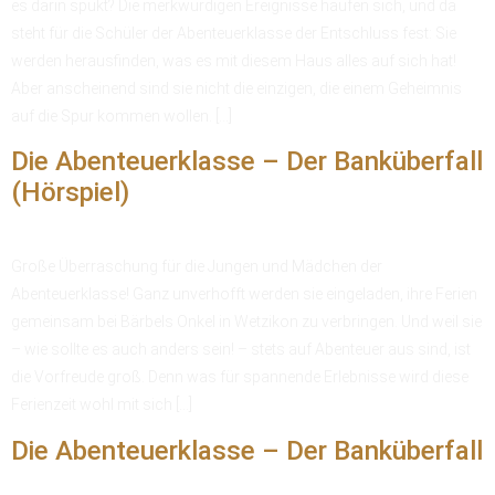
es darin spukt? Die merkwürdigen Ereignisse häufen sich, und da
steht für die Schüler der Abenteuerklasse der Entschluss fest: Sie
werden herausfinden, was es mit diesem Haus alles auf sich hat!
Aber anscheinend sind sie nicht die einzigen, die einem Geheimnis
auf die Spur kommen wollen. […]
Die Abenteuerklasse – Der Banküberfall
(Hörspiel)
Große Überraschung für die Jungen und Mädchen der
Abenteuerklasse! Ganz unverhofft werden sie eingeladen, ihre Ferien
gemeinsam bei Bärbels Onkel in Wetzikon zu verbringen. Und weil sie
– wie sollte es auch anders sein! – stets auf Abenteuer aus sind, ist
die Vorfreude groß. Denn was für spannende Erlebnisse wird diese
Ferienzeit wohl mit sich […]
Die Abenteuerklasse – Der Banküberfall