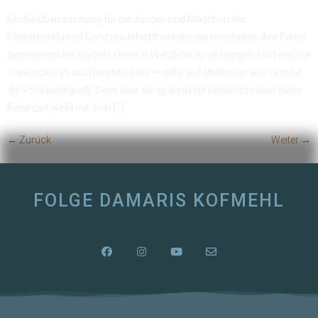
Große Überraschung für die Jungen und Mädchen der
Abenteuerklasse! Ganz unverhofft werden sie eingeladen, ihre Ferien
gemeinsam bei Bärbels Onkel in Wetzikon zu verbringen. Und weil sie
– wie sollte es auch anders sein! – stets auf Abenteuer aus sind, ist
die Vorfreude groß. Denn was für spannende Erlebnisse wird diese
Ferienzeit wohl mit sich […]
←
Zurück
Weiter
→
FOLGE DAMARIS KOFMEHL