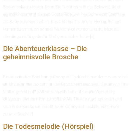
Südamerika zu reisen. Denn Steffi lebt zwar in der Schweiz, doch
eigentlich stammt sie aus Costa Rica, wo ihre Schweizer Eltern sie
als Baby adoptiert haben. Dass Steffis Traum, ihr Herkunftsland
kennenzulernen, so schnell Wirklichkeit werden würde, hätte sie
allerdings nicht gedacht. Und ganz sicher hatte […]
Die Abenteuerklasse – Die
geheimnisvolle Brosche
Ein rätselhafter Brief bringt Conny völlig durcheinander – warum ist
ein Unbekannter so sehr an der Brosche interessiert, die sie von ihrer
Mutter geerbt hat? Soll sie sich wirklich auf seinen Vorschlag
einlassen, sich mit ihm zu treffen? Als Tina ihr nachspioniert und
sich in die Sache einmischt, kann Conny schließlich nicht mehr
zurück. Doch […]
Die Todesmelodie (Hörspiel)