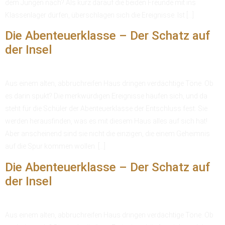
dem Jungen nach? Als kurz darauf die beiden Freunde mit ins
Klassenlager dürfen, überschlagen sich die Ereignisse. Ist […]
Die Abenteuerklasse – Der Schatz auf
der Insel
Aus einem alten, abbruchreifen Haus dringen verdächtige Töne. Ob
es darin spukt? Die merkwürdigen Ereignisse häufen sich, und da
steht für die Schüler der Abenteuerklasse der Entschluss fest: Sie
werden herausfinden, was es mit diesem Haus alles auf sich hat!
Aber anscheinend sind sie nicht die einzigen, die einem Geheimnis
auf die Spur kommen wollen. […]
Die Abenteuerklasse – Der Schatz auf
der Insel
Aus einem alten, abbruchreifen Haus dringen verdächtige Töne. Ob