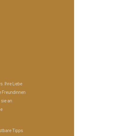
. Ihre Liebe
re Freundinnen
 sie an
ie
stbare Tipps