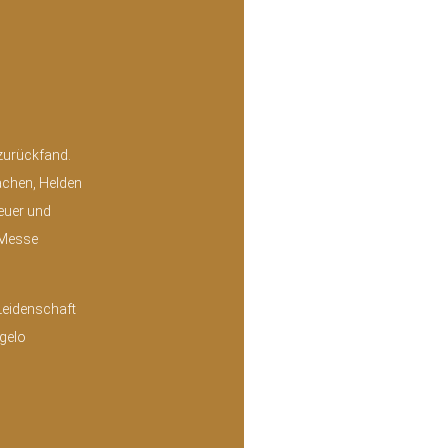
 zurückfand.
achen, Helden
Feuer und
h-Messe
Leidenschaft
gelo