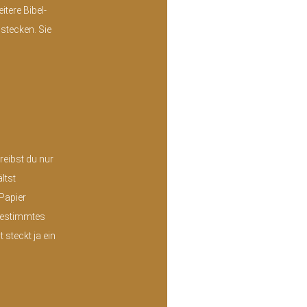
itere Bibel-
 stecken. Sie
reibst du nur
ltst
Papier
 bestimmtes
 steckt ja ein