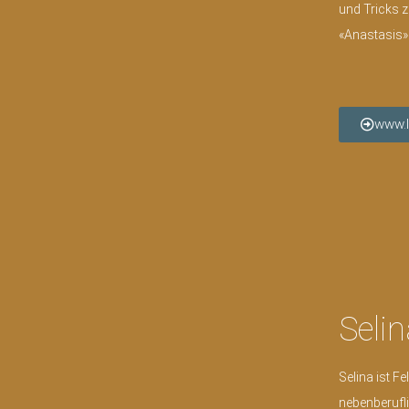
und Tricks 
«Anastasis»
www.l
Seli
Selina ist F
nebenberufli