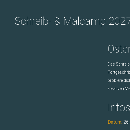
Schreib- & Malcamp 202
Oste
Das Schreib-
Fortgeschrit
probiere di
kreativen Me
Info
Datum:
26.