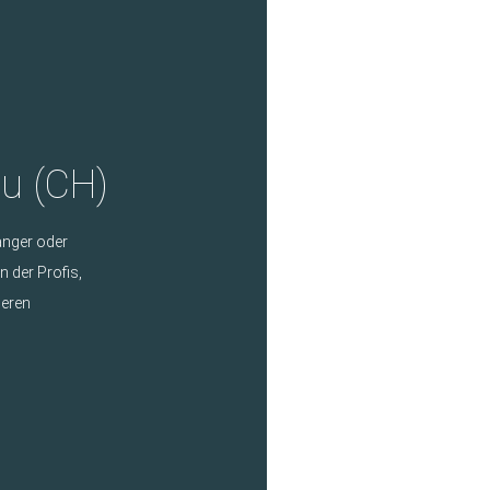
au (CH)
änger oder
 der Profis,
deren