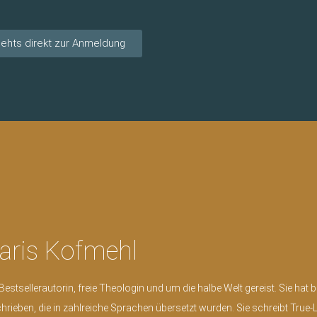
gehts direkt zur Anmeldung
ris Kofmehl
Bestsellerautorin, freie Theologin und um die halbe Welt gereist. Sie hat b
rieben, die in zahlreiche Sprachen übersetzt wurden. Sie schreibt True-Lif