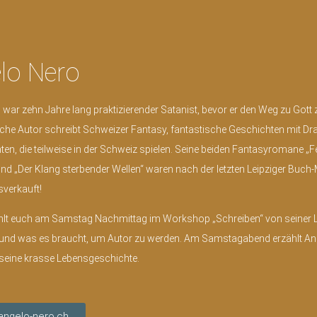
lo Nero
war zehn Jahre lang praktizierender Satanist, bevor er den Weg zu Gott
iche Autor schreibt Schweizer Fantasy, fantastische Geschichten mit Dr
en, die teilweise in der Schweiz spielen. Seine beiden Fantasyromane „
und „Der Klang sterbender Wellen“ waren nach der letzten Leipziger Buc
sverkauft!
hlt euch am Samstag Nachmittag im Workshop „Schreiben“ von seiner 
 und was es braucht, um Autor zu werden. Am Samstagabend erzählt An
eine krasse Lebensgeschichte.
ngelo-nero.ch