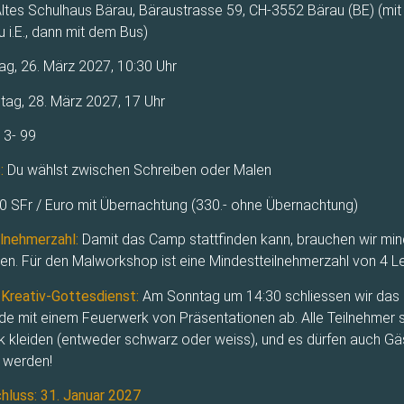
ltes Schulhaus Bärau, Bäraustrasse 59, CH-3552 Bärau (BE) (mi
 i.E., dann mit dem Bus)
ag, 26. März 2027, 10:30 Uhr
ag, 28. März 2027, 17 Uhr
13- 99
:
Du wählst zwischen Schreiben oder Malen
 SFr / Euro mit Übernachtung (330.- ohne Übernachtung)
lnehmerzahl:
Damit das Camp stattfinden kann, brauchen wir mi
n. Für den Malworkshop ist eine Mindestteilnehmerzahl von 4 Le
Kreativ-Gottesdienst:
Am Sonntag um 14:30 schliessen wir das
 mit einem Feuerwerk von Präsentationen ab. Alle Teilnehmer s
k kleiden (entweder schwarz oder weiss), und es dürfen auch Gä
 werden!
luss: 31. Januar 2027