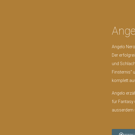
Ange
Angelo Nero 
Der erfolgre
und Schlacht
Finsternis“ 
komplett au
Angelo erzä
für Fantasy
ausserdem s
www.a