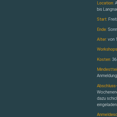
Location:
A
bis Langnau
Start:
Freit
Ende:
Sonnt
Alter:
von 
Workshops
Kosten:
360
Mindesttei
Anmeldunge
Abschluss-
Wochenende
dazu schic
eingeladen
Anmeldesch