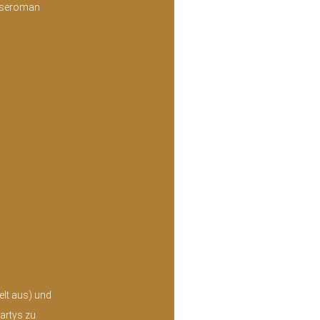
eiseroman
elt aus) und
Partys zu