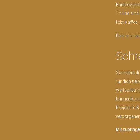
Fantasy und 
Thriller sin
liebt Kaffee
Damaris hat 
Schr
Schreibst du
für dich sel
wertvolles 
bringen kann
Projekt im K
verborgener 
Mitzubringe