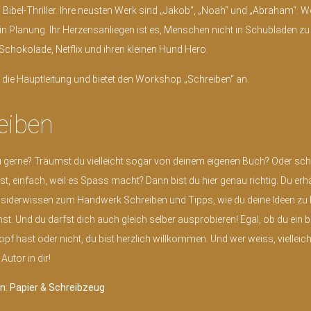
Bibel-Thriller. Ihre neusten Werk sind „Jakob“, „Noah“ und „Abraham“. We
d in Planung. Ihr Herzensanliegen ist es, Menschen nicht in Schubladen zu
, Schokolade, Netflix und ihren kleinen Hund Hero.
die Hauptleitung und bietet den Workshop „Schreiben“ an.
eiben
 gerne? Träumst du vielleicht sogar von deinem eigenen Buch? Oder sch
bst, einfach, weil es Spass macht? Dann bist du hier genau richtig. Du erhä
Insiderwissen zum Handwerk Schreiben und Tipps, wie du deine Ideen zu 
st. Und du darfst dich auch gleich selber ausprobieren! Egal, ob du ein
opf hast oder nicht, du bist herzlich willkommen. Und wer weiss, vielleicht
Autor in dir!
n: Papier & Schreibzeug