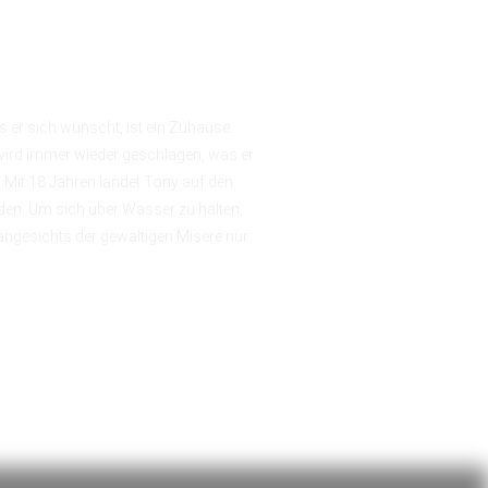
 er sich wünscht, ist ein Zuhause.
r wird immer wieder geschlagen, was er
. Mit 18 Jahren landet Tony auf den
nden. Um sich über Wasser zu halten,
 angesichts der gewaltigen Misere nur