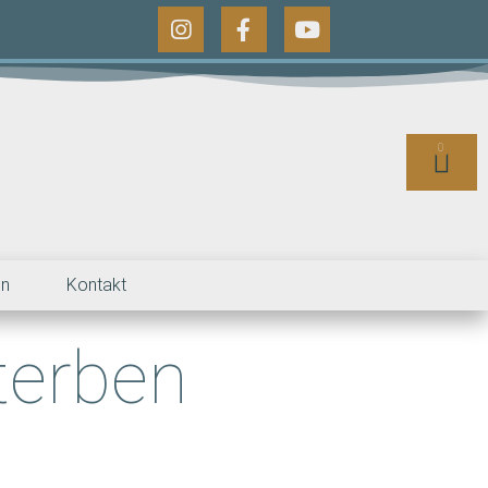
0
en
Kontakt
terben