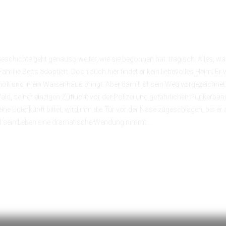
chichte geht genauso weiter, wie sie begonnen hat: tragisch. Alles, was
ilie Betts adoptiert. Doch auch hier findet er kein liebevolles Heim. E
holt und in ein Waisenhaus bringt. Aber damit ist sein Weg vorgezeichnet
Wald, seiner einzigen Zuflucht vor der Polizei und gefährlichen Punkerba
ne Unterkunft bittet, wird ihm die Tür vor der Nase zugeschlagen, bis er
il sein Leben eine dramatische Wendung nimmt …