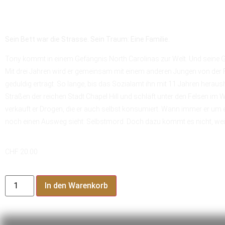
Sein Bett war die Strasse. Sein Traum: Eine Familie.
Tony kommt in einem Gefängnis North Carolinas zur Welt. Und seine Ges
Mit drei Jahren wird er gemeinsam mit einem anderen Jungen von der Fam
geduldig erträgt. So lange, bis das Sozialamt ihn mit 11 Jahren heraus
Straßen der reichen Stadt Chapel Hill und schläft unter den Felsen im 
verkauft er Drogen, die er auch selbst konsumiert. Wann immer er um ei
noch einen Ausweg sieht: Selbstmord. Doch dazu kommt es nicht, we
CHF
20.00
In den Warenkorb