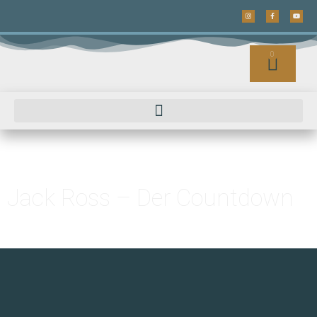
0
Jack Ross – Der Countdown