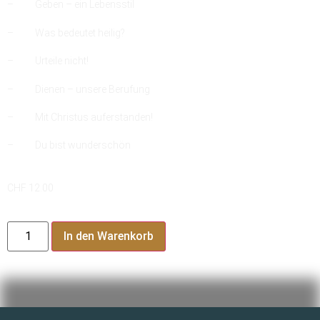
– Geben – ein Lebensstil
– Was bedeutet heilig?
– Urteile nicht!
– Dienen – unsere Berufung
– Mit Christus auferstanden!
– Du bist wunderschön
CHF
12.00
In den Warenkorb