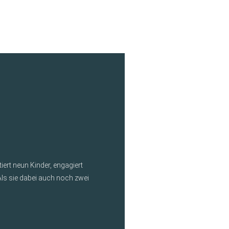
iert neun Kinder, engagiert
Als sie dabei auch noch zwei