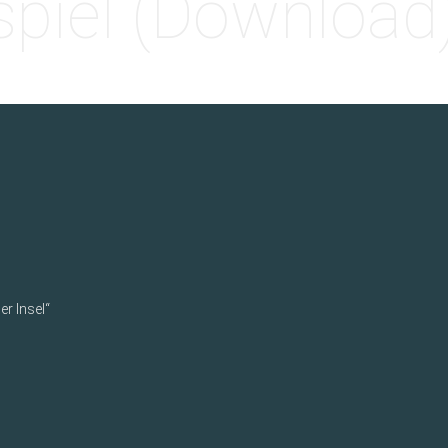
spiel (Download
r Insel“