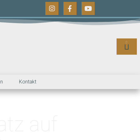
0
en
Kontakt
atz auf