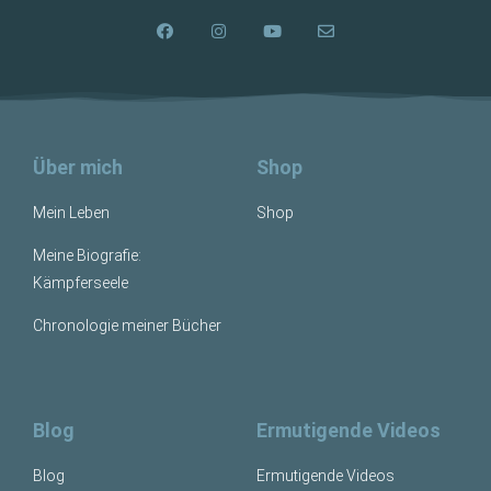
Über mich
Shop
Mein Leben
Shop
Meine Biografie:
Kämpferseele
Chronologie meiner Bücher
Blog
Ermutigende Videos
Blog
Ermutigende Videos