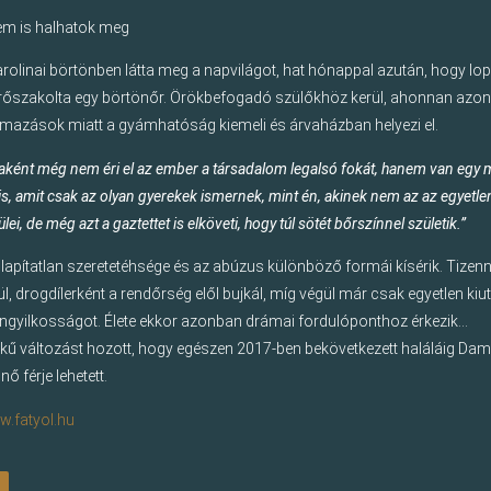
em is halhatok meg
rolinai börtönben látta meg a napvilágot, hat hónappal azután, hogy lo
gerőszakolta egy börtönőr. Örökbefogadó szülőkhöz kerül, ahonnan azo
mazások miatt a gyámhatóság kiemeli és árvaházban helyezi el.
vaként még nem éri el az ember a társadalom legalsó fokát, hanem van egy
is, amit csak az olyan gyerekek ismernek, mint
én, akinek nem az az egyetle
ei, de még azt a gaztettet is elköveti, hogy túl sötét bőrszínnel születik.”
lapítatlan szeretetéhsége és az abúzus különböző formái kísérik. Tizen
l, drogdílerként a rendőrség elől bujkál, míg végül már csak egyetlen kiut
ngyilkosságot. Élete ekkor azonban drámai fordulóponthoz érkezik…
kű változást hozott, hogy egészen 2017-ben bekövetkezett haláláig Dam
ő férje lehetett.
.fatyol.hu