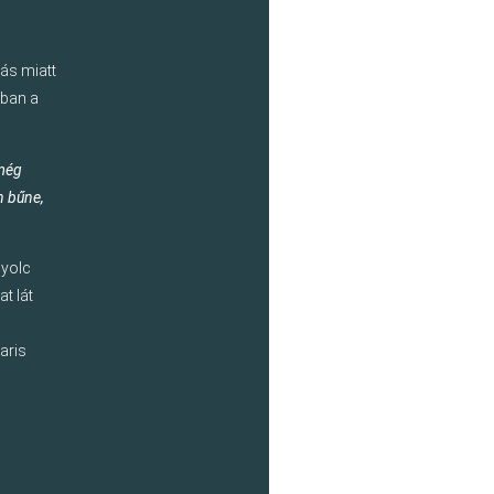
pás miatt
nban a
 még
n bűne,
nyolc
at lát
aris