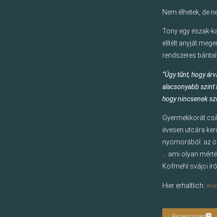
Nem élhetek, de n
Tony egy észak-ka
elítélt anyját me
rendszeres bántal
“Úgy tűnt, hogy ár
alacsonyabb szint 
hogy nincsenek szül
Gyermekkorát csil
évesen utcára kerü
nyomorából: az ö
… ami olyan mérté
Kofmehl svájci írón
Hier erhältlich:
www
Rezensionen