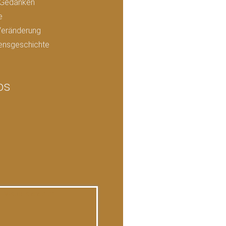
e Gedanken
e
Veränderung
ensgeschichte
os