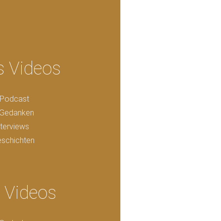
s Videos
r Podcast
e Gedanken
terviews
schichten
 Videos