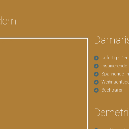
dern
Damari
Unfertig - De
Inspirierend
Spannende In
Weihnachtsge
Buchtrailer
Demetri