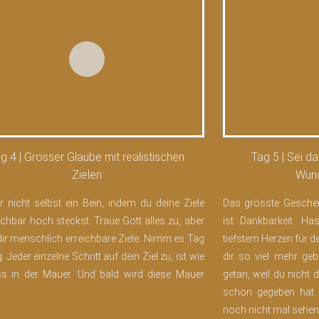
g 4 | Grosser Glaube mit realistischen
Tag 5 | Sei da
Zielen
Wund
dir nicht selbst ein Bein, indem du deine Ziele
Das grösste Geschen
ichbar hoch steckst. Traue Gott alles zu, aber
ist Dankbarkeit. H
dir menschlich erreichbare Ziele. Nimm es Tag
tiefstem Herzen für 
. Jeder einzelne Schritt auf dein Ziel zu, ist wie
dir so viel mehr geb
ss in der Mauer. Und bald wird diese Mauer
getan, weil du nicht 
schon gegeben hat.
noch nicht mal sehen